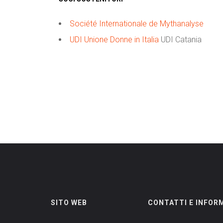
Société Internationale de Mythanalyse
UDI Unione Donne in Italia
UDI Catania
SITO WEB
CONTATTI E INFOR