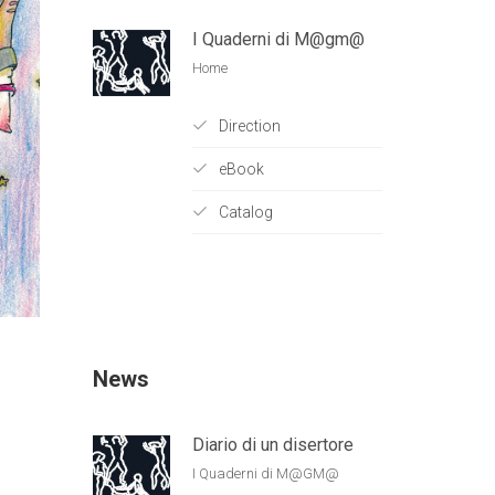
I Quaderni di M@gm@
Home
Direction
eBook
Catalog
News
Diario di un disertore
I Quaderni di M@GM@