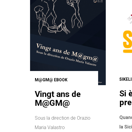
SIKEL
M@GM@ EBOOK
Si 
Vingt ans de
pre
M@GM@
Quand
Sous la direction de Orazio
la Sic
Maria Valastro